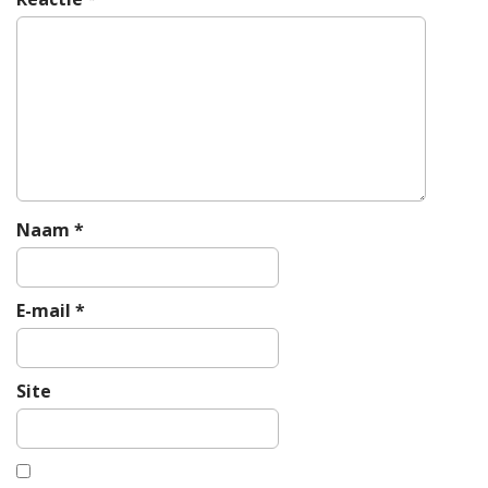
v
i
g
a
t
i
o
n
Naam
*
E-mail
*
Site