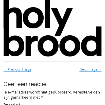
P
← Previous Image
Next Image →
o
s
Geef een reactie
t
Je e-mailadres wordt niet gepubliceerd.
Vereiste velden
n
zijn gemarkeerd met
*
a
Reactie
*